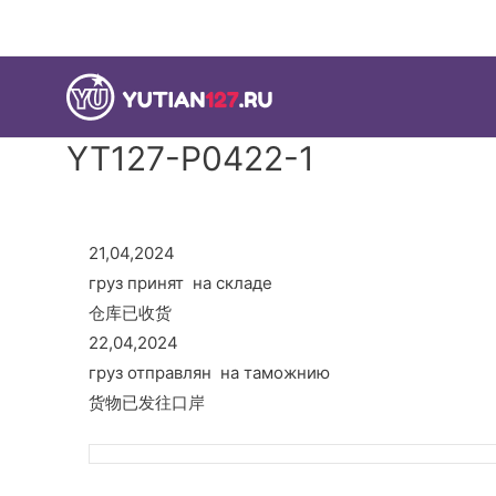
YT127-P0422-1
21,04,2024
груз принят на складе
仓库已收货
22,04,2024
груз отправлян на таможнию
货物已发往口岸