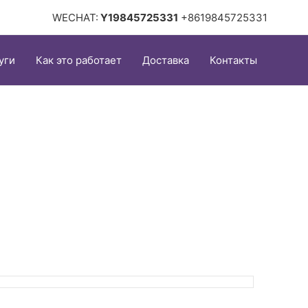
WECHAT:
Y19845725331
+8619845725331
уги
Как это работает
Доставка
Контакты